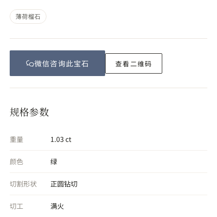
薄荷榴石
微信咨询此
宝石
查看二维码
规格参数
重量
1.03 ct
颜色
绿
切割形状
正圆钻切
切工
满火