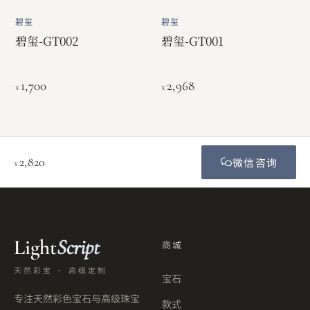
碧玺
碧玺
碧玺-GT002
碧玺-GT001
1,700
2,968
¥
¥
2,820
微信咨询
¥
Light
Script
商城
天然彩宝 · 高级定制
宝石
专注天然彩色宝石与高级珠宝
款式