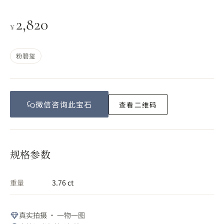
2,820
¥
粉碧玺
微信咨询此
宝石
查看二维码
规格参数
重量
3.76 ct
真实拍摄 · 一物一图