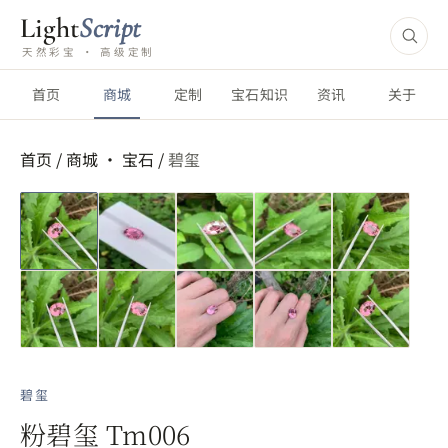
Light
Script
天然彩宝 · 高级定制
首页
商城
定制
宝石知识
资讯
关于
首页
/
商城 ·
宝石
/
碧玺
碧玺
粉碧玺 Tm006