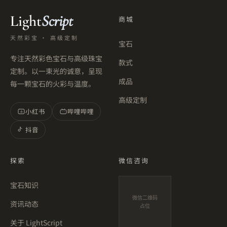
Light
Script
商城
天然彩宝 · 高级定制
宝石
专注天然彩色宝石与高级珠宝
款式
定制。以一束光的诚意，呈现
成品
每一颗宝石的火彩与温度。
高级定制
小红书
哔哩哔哩
小
抖音
探索
微信咨询
宝石知识
微信二维码
资讯动态
占位
关于 LightScript