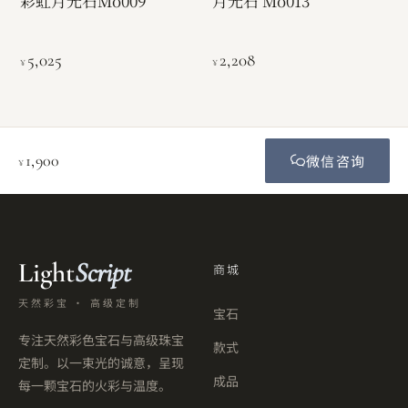
彩虹月光石Mo009
月光石 Mo013
5,025
2,208
¥
¥
1,900
微信咨询
¥
Light
Script
商城
天然彩宝 · 高级定制
宝石
专注天然彩色宝石与高级珠宝
款式
定制。以一束光的诚意，呈现
成品
每一颗宝石的火彩与温度。