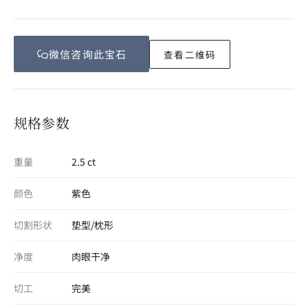
微信咨询此
宝石
查看二维码
规格参数
重量
2.5 ct
颜色
紫色
切割形状
垫型/枕形
净度
肉眼干净
切工
完美