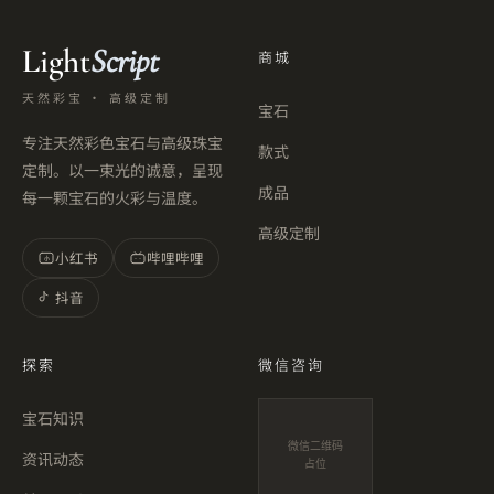
Light
Script
商城
天然彩宝 · 高级定制
宝石
专注天然彩色宝石与高级珠宝
款式
定制。以一束光的诚意，呈现
成品
每一颗宝石的火彩与温度。
高级定制
小红书
哔哩哔哩
小
抖音
探索
微信咨询
宝石知识
微信二维码
资讯动态
占位