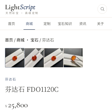
Light
Script
天然彩宝 · 高级定制
首页
商城
定制
宝石知识
资讯
关于
首页
/
商城 ·
宝石
/
芬达石
芬达石
芬达石 FDO1120C
25,800
¥