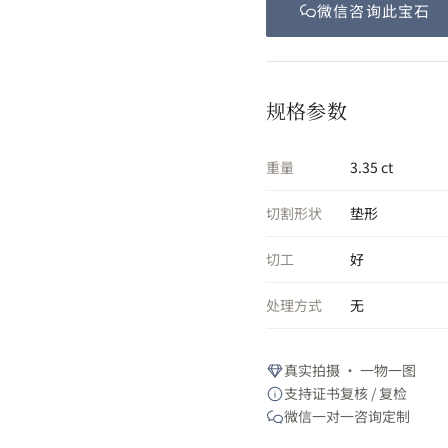
微信咨询此
宝石
规格参数
重量
3.35 ct
切割形状
垫形
切工
好
处理方式
无
真实拍摄 · 一物一图
支持证书复核 / 复检
微信一对一咨询定制