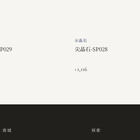
尖晶石
P029
尖晶石-SP028
1,116
¥
商城
探索