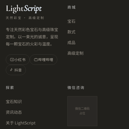
Light
Script
商城
天然彩宝 · 高级定制
宝石
专注天然彩色宝石与高级珠宝
款式
定制。以一束光的诚意，呈现
成品
每一颗宝石的火彩与温度。
高级定制
小红书
哔哩哔哩
小
抖音
探索
微信咨询
宝石知识
微信二维码
资讯动态
占位
关于 LightScript