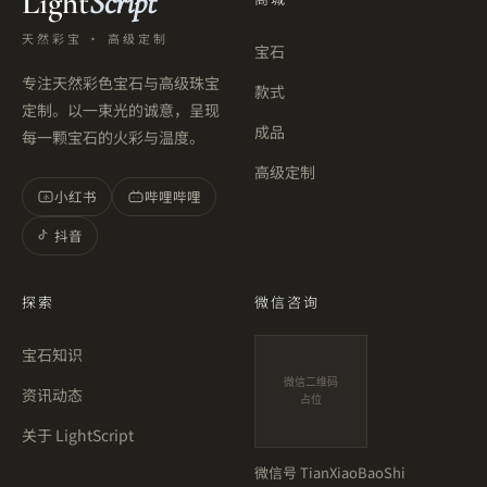
Light
Script
天然彩宝 · 高级定制
宝石
专注天然彩色宝石与高级珠宝
款式
定制。以一束光的诚意，呈现
成品
每一颗宝石的火彩与温度。
高级定制
小红书
哔哩哔哩
小
抖音
探索
微信咨询
宝石知识
微信二维码
资讯动态
占位
关于 LightScript
微信号
TianXiaoBaoShi