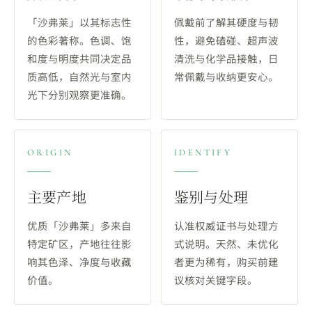
「沙弗莱」以其标志性
佩戴前了解其硬度与韧
的色彩著称。色调、饱
性，避免磕碰、超声波
和度与明度共同决定品
清洗与化学品接触，日
质高低，自然光与室内
常佩戴与收纳更安心。
光下分别观察更准确。
ORIGIN
IDENTIFY
主要产地
鉴别与处理
优质「沙弗莱」多来自
认准权威证书与处理方
特定矿区，产地往往影
式说明。天然、未优化
响其色泽、净度与收藏
者更为稀有，购买前建
价值。
议核对关键字段。