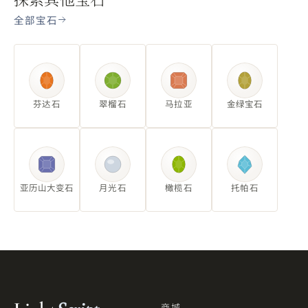
全部宝石
芬达石
翠榴石
马拉亚
金绿宝石
亚历山大变石
月光石
橄榄石
托帕石
商城