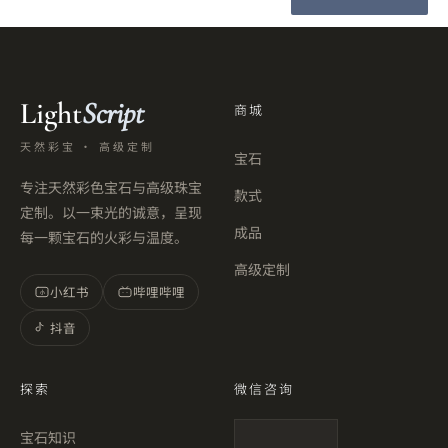
Light
Script
商城
天然彩宝 · 高级定制
宝石
专注天然彩色宝石与高级珠宝
款式
定制。以一束光的诚意，呈现
成品
每一颗宝石的火彩与温度。
高级定制
小红书
哔哩哔哩
小
抖音
探索
微信咨询
宝石知识