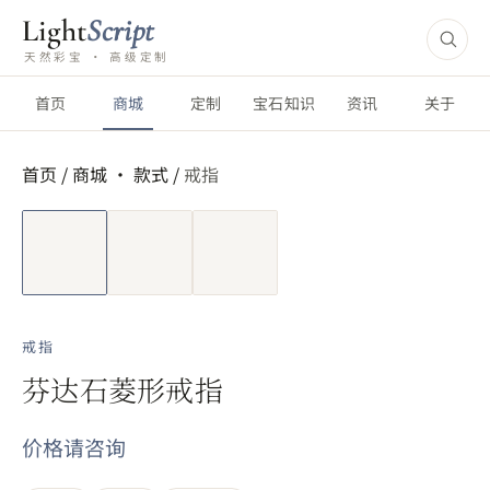
Light
Script
天然彩宝 · 高级定制
首页
商城
定制
宝石知识
资讯
关于
首页
/
商城 ·
款式
/
戒指
短视频
戒指
芬达石菱形戒指
价格请咨询