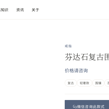
石知识
资讯
关于
戒指
芬达石复古
价格请咨询
复古
轻奢款
围镶
微信咨询此
款式