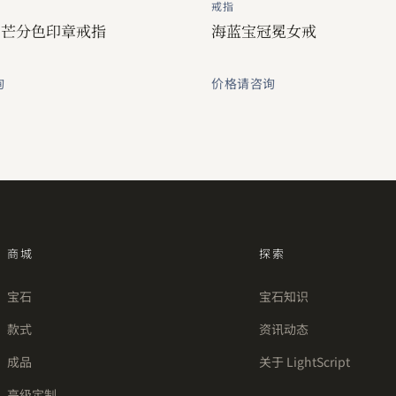
戒指
日芒分色印章戒指
海蓝宝冠冕女戒
询
价格请咨询
商城
探索
宝石
宝石知识
款式
资讯动态
成品
关于 LightScript
高级定制