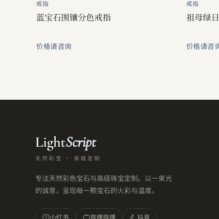
戒指
戒指
蓝宝石围镶分色戒指
祖母绿
价格请咨询
价格请咨
Light
Script
天然彩宝 · 高级定制
专注天然彩色宝石与高级珠宝定制。以一束光
的诚意，呈现每一颗宝石的火彩与温度。
小红书
哔哩哔哩
抖音
小