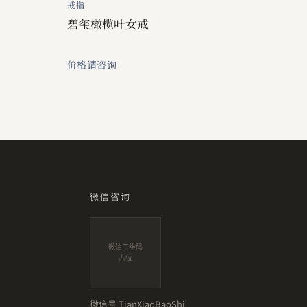
戒指
碧玺橄榄叶女戒
价格请咨询
微信咨询
微信二维码
占位
微信号
TianXiaoBaoShi