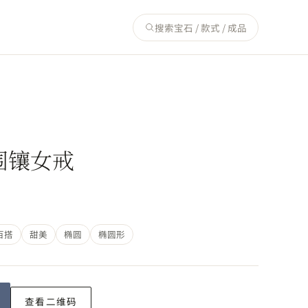
搜索宝石 / 款式 / 成品
围镶女戒
百搭
甜美
椭圆
椭圆形
查看二维码