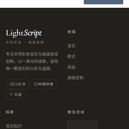
Light
Script
商城
天然彩宝 · 高级定制
宝石
专注天然彩色宝石与高级珠宝
款式
定制。以一束光的诚意，呈现
成品
每一颗宝石的火彩与温度。
高级定制
小红书
哔哩哔哩
小
抖音
探索
微信咨询
宝石知识