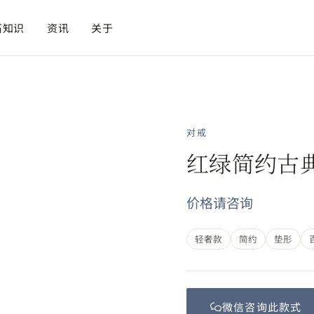
石知识
资讯
关于
对戒
红绿简约古
价格请咨询
轻奢款
简约
垫形
微信咨询此
款式