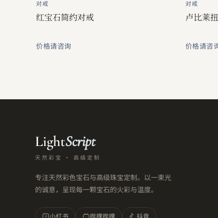
对戒
对戒
红宝石简约对戒
卢比莱
价格请咨询
价格请咨
Light
Script
天然彩宝 · 高级定制
专注天然彩色宝石与高级珠宝定制。以一束光
的诚意，呈现每一颗宝石的火彩与温度。
小红书
哔哩哔哩
抖音
小