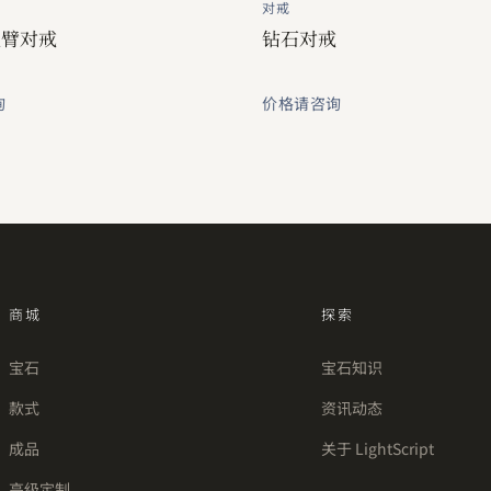
对戒
扭臂对戒
钻石对戒
询
价格请咨询
商城
探索
宝石
宝石知识
款式
资讯动态
成品
关于 LightScript
高级定制