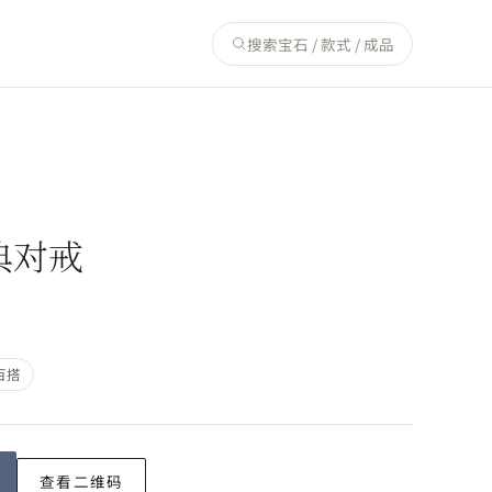
搜索宝石 / 款式 / 成品
典对戒
百搭
查看二维码