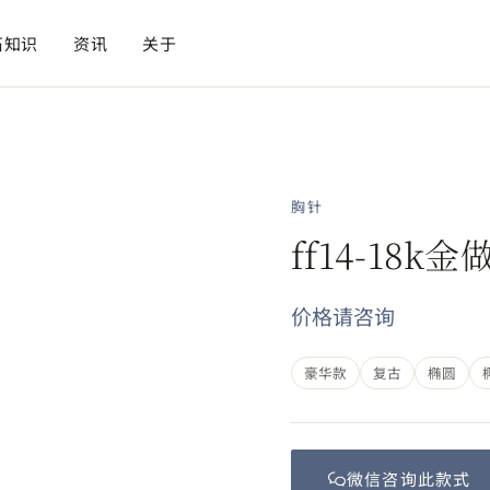
石知识
资讯
关于
胸针
ff14-18
价格请咨询
豪华款
复古
椭圆
微信咨询此
款式