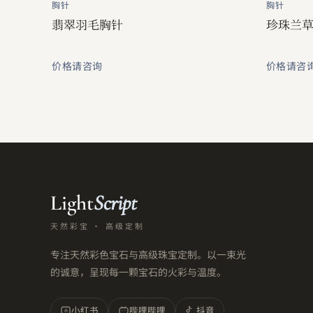
胸针
胸针
翡翠羽毛胸针
珍珠兰
价格请咨询
价格请咨
Light
Script
天然彩宝 · 高级定制
专注天然彩色宝石与高级珠宝定制。以一束光
的诚意，呈现每一颗宝石的火彩与温度。
小红书
哔哩哔哩
抖音
小