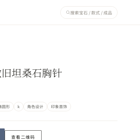
搜索宝石 / 款式 / 成品
k金做旧坦桑石胸针
椭圆形
k
角色设计
印象首饰
查看二维码