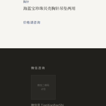
胸针
海蓝宝珍珠贝壳胸针吊坠两用
价格请咨询
微信咨询
微信二维码
占位
微信号
TianXiaoBaoShi