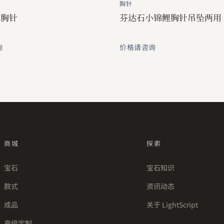
胸针
草胸针
芬达石小锦鲤胸针吊坠两用
询
价格请咨询
商城
探索
宝石
宝石知识
款式
资讯动态
成品
关于 LightScript
高级定制