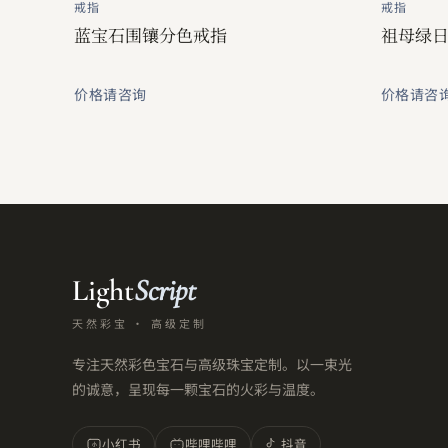
戒指
戒指
蓝宝石围镶分色戒指
祖母绿
价格请咨询
价格请咨
Light
Script
天然彩宝 · 高级定制
专注天然彩色宝石与高级珠宝定制。以一束光
的诚意，呈现每一颗宝石的火彩与温度。
小红书
哔哩哔哩
抖音
小