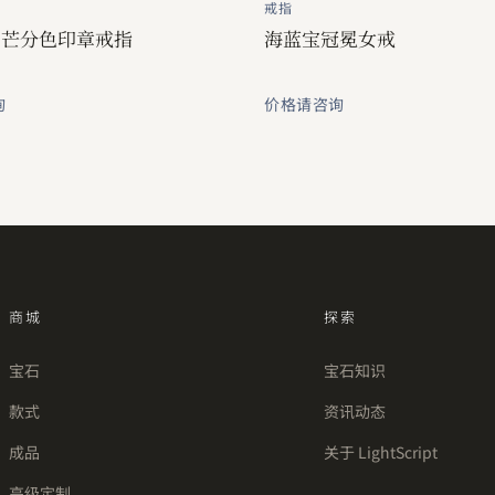
戒指
日芒分色印章戒指
海蓝宝冠冕女戒
询
价格请咨询
商城
探索
宝石
宝石知识
款式
资讯动态
成品
关于 LightScript
高级定制