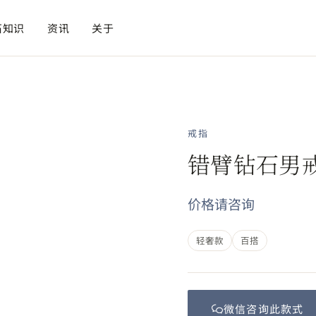
石知识
资讯
关于
戒指
错臂钻石男
价格请咨询
轻奢款
百搭
微信咨询此
款式