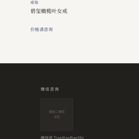
戒指
碧玺橄榄叶女戒
价格请咨询
微信咨询
微信二维码
占位
微信号
TianXiaoBaoShi