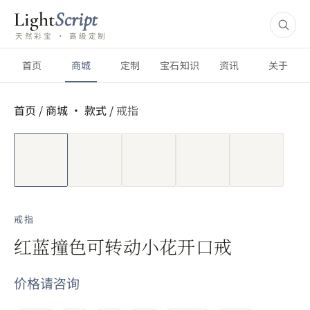
Light
Script
天然彩宝 · 高级定制
首页
商城
定制
宝石知识
资讯
关于
首页
/
商城 ·
款式
/
戒指
短视频
戒指
红蓝撞色可转动小花开口戒
价格请咨询