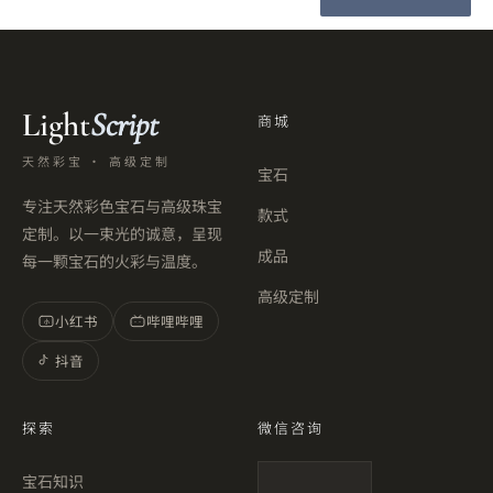
Light
Script
商城
天然彩宝 · 高级定制
宝石
专注天然彩色宝石与高级珠宝
款式
定制。以一束光的诚意，呈现
成品
每一颗宝石的火彩与温度。
高级定制
小红书
哔哩哔哩
小
抖音
探索
微信咨询
宝石知识