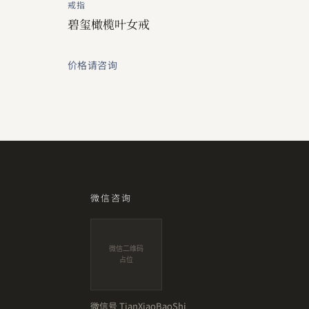
戒指
碧玺橄榄叶女戒
价格请咨询
微信咨询
微信二维码
占位
微信号
TianXiaoBaoShi