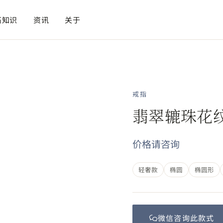
石知识
资讯
关于
戒指
翡翠辘珠花
价格请咨询
轻奢款
椭圆
椭圆形
微信咨询此
款式