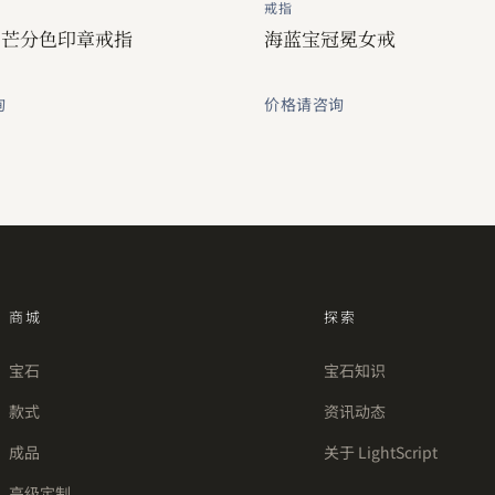
戒指
日芒分色印章戒指
海蓝宝冠冕女戒
询
价格请咨询
商城
探索
宝石
宝石知识
款式
资讯动态
成品
关于 LightScript
高级定制