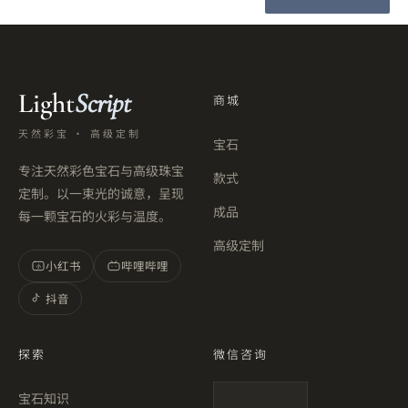
Light
Script
商城
天然彩宝 · 高级定制
宝石
专注天然彩色宝石与高级珠宝
款式
定制。以一束光的诚意，呈现
成品
每一颗宝石的火彩与温度。
高级定制
小红书
哔哩哔哩
小
抖音
探索
微信咨询
宝石知识