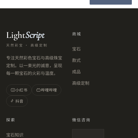
Light
Script
商城
天然彩宝 · 高级定制
宝石
专注天然彩色宝石与高级珠宝
款式
定制。以一束光的诚意，呈现
成品
每一颗宝石的火彩与温度。
高级定制
小红书
哔哩哔哩
小
抖音
探索
微信咨询
宝石知识