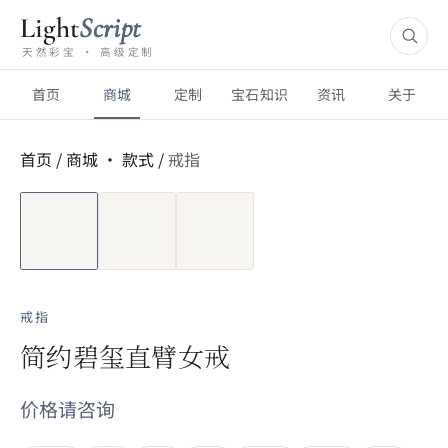
Light
Script
天然彩宝 · 高级定制
首页
商城
定制
宝石知识
资讯
关于
首页
/
商城 ·
款式
/
戒指
短视频
戒指
简约碧玺直臂女戒
价格请咨询