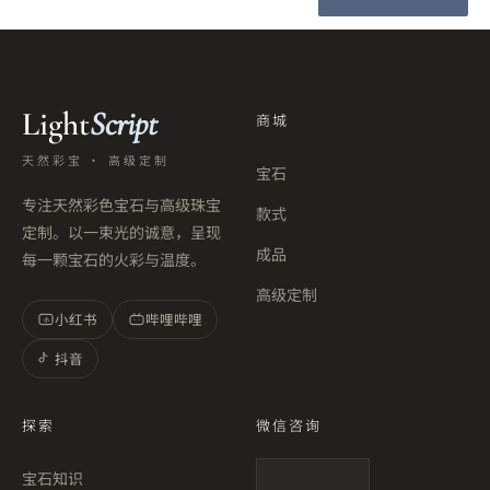
Light
Script
商城
天然彩宝 · 高级定制
宝石
专注天然彩色宝石与高级珠宝
款式
定制。以一束光的诚意，呈现
成品
每一颗宝石的火彩与温度。
高级定制
小红书
哔哩哔哩
小
抖音
探索
微信咨询
宝石知识