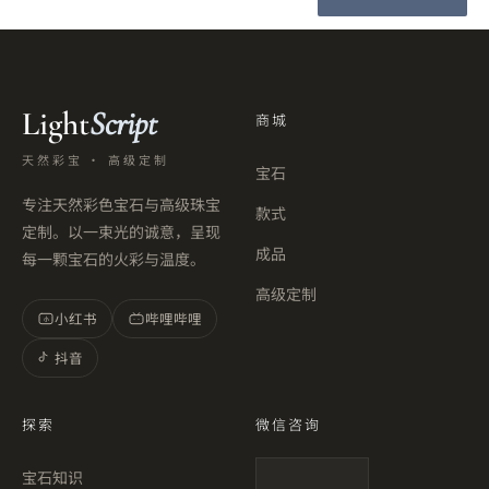
Light
Script
商城
天然彩宝 · 高级定制
宝石
专注天然彩色宝石与高级珠宝
款式
定制。以一束光的诚意，呈现
成品
每一颗宝石的火彩与温度。
高级定制
小红书
哔哩哔哩
小
抖音
探索
微信咨询
宝石知识