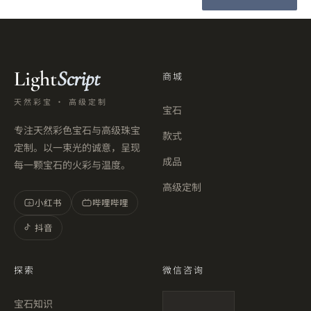
Light
Script
商城
天然彩宝 · 高级定制
宝石
专注天然彩色宝石与高级珠宝
款式
定制。以一束光的诚意，呈现
成品
每一颗宝石的火彩与温度。
高级定制
小红书
哔哩哔哩
小
抖音
探索
微信咨询
宝石知识