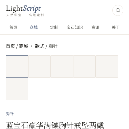
Light
Script
天然彩宝 · 高级定制
首页
商城
定制
宝石知识
资讯
关于
首页
/
商城 ·
款式
/
胸针
短视频
胸针
蓝宝石豪华满镶胸针戒坠两戴