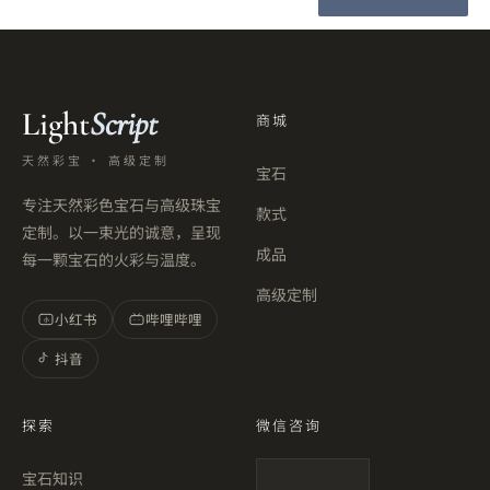
Light
Script
商城
天然彩宝 · 高级定制
宝石
专注天然彩色宝石与高级珠宝
款式
定制。以一束光的诚意，呈现
成品
每一颗宝石的火彩与温度。
高级定制
小红书
哔哩哔哩
小
抖音
探索
微信咨询
宝石知识