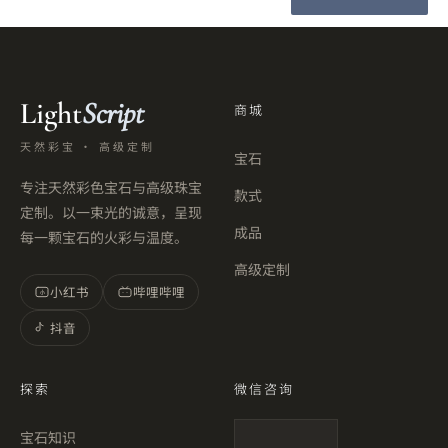
Light
Script
商城
天然彩宝 · 高级定制
宝石
专注天然彩色宝石与高级珠宝
款式
定制。以一束光的诚意，呈现
成品
每一颗宝石的火彩与温度。
高级定制
小红书
哔哩哔哩
小
抖音
探索
微信咨询
宝石知识