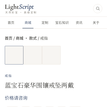
Light
Script
天然彩宝 · 高级定制
首页
商城
定制
宝石知识
资讯
关于
首页
/
商城 ·
款式
/
戒指
短视频
戒指
蓝宝石豪华围镶戒坠两戴
价格请咨询