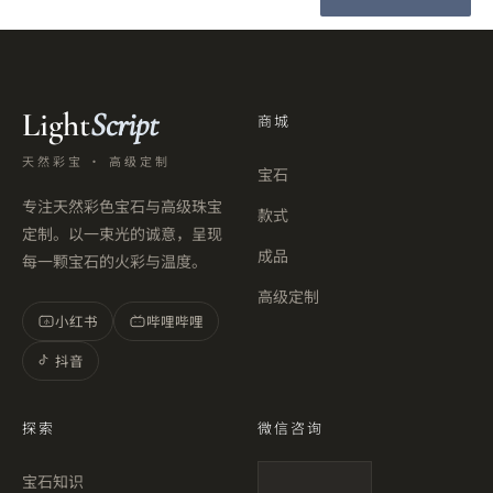
Light
Script
商城
天然彩宝 · 高级定制
宝石
专注天然彩色宝石与高级珠宝
款式
定制。以一束光的诚意，呈现
成品
每一颗宝石的火彩与温度。
高级定制
小红书
哔哩哔哩
小
抖音
探索
微信咨询
宝石知识