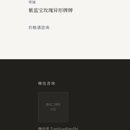
项链
紫蓝宝玫瑰异形牌牌
价格请咨询
微信咨询
微信二维码
占位
微信号
TianXiaoBaoShi