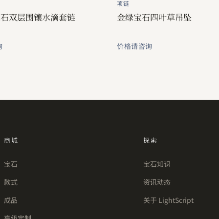
项链
宝石双层围镶水滴套链
金绿宝石四叶草吊坠
询
价格请咨询
商城
探索
宝石
宝石知识
款式
资讯动态
成品
关于 LightScript
高级定制