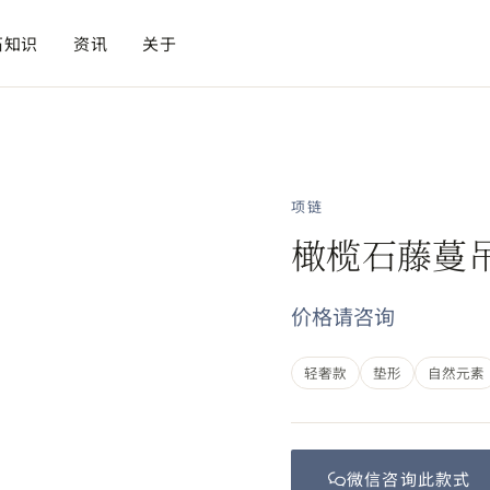
石知识
资讯
关于
项链
橄榄石藤蔓
价格请咨询
轻奢款
垫形
自然元素
微信咨询此
款式