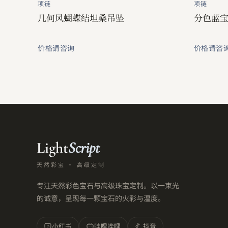
项链
项链
几何风蝴蝶结坦桑吊坠
分色蓝
价格请咨询
价格请咨
Light
Script
天然彩宝 · 高级定制
专注天然彩色宝石与高级珠宝定制。以一束光
的诚意，呈现每一颗宝石的火彩与温度。
小红书
哔哩哔哩
抖音
小