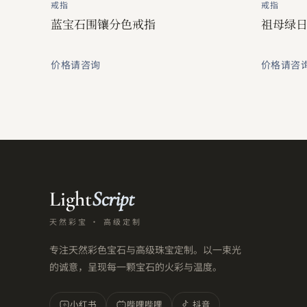
戒指
戒指
蓝宝石围镶分色戒指
祖母绿
价格请咨询
价格请咨
Light
Script
天然彩宝 · 高级定制
专注天然彩色宝石与高级珠宝定制。以一束光
的诚意，呈现每一颗宝石的火彩与温度。
小红书
哔哩哔哩
抖音
小