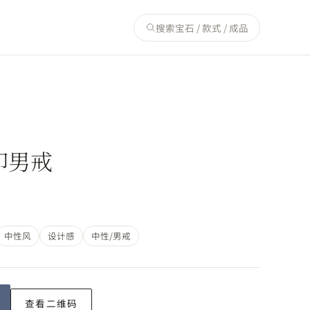
搜索宝石 / 款式 / 成品
印男戒
中性风
设计感
中性/男戒
查看二维码