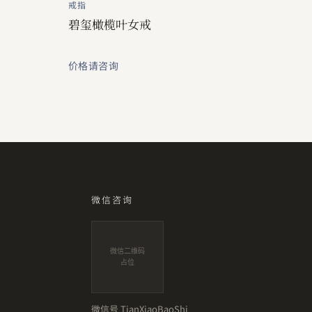
戒指
碧玺橄榄叶女戒
价格请咨询
微信咨询
微信二维码
占位
微信号
TianXiaoBaoShi