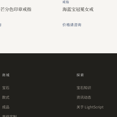
戒指
日芒分色印章戒指
海蓝宝冠冕女戒
询
价格请咨询
商城
探索
宝石
宝石知识
款式
资讯动态
成品
关于 LightScript
高级定制