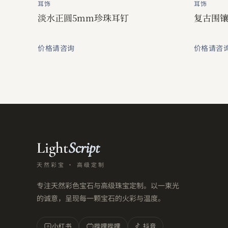
耳饰
耳饰
淡水正圆5mm珍珠耳钉
复古围
价格请咨询
价格请咨
Light
Script
天然彩宝 · 高级定制
专注天然彩色宝石与高级珠宝定制。以一束光
的诚意，呈现每一颗宝石的火彩与温度。
小红书
哔哩哔哩
抖音
小