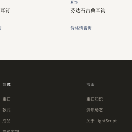
耳饰
镶耳钉
芬达石古典耳钩
询
价格请咨询
商城
探索
宝石
宝石知识
款式
资讯动态
成品
关于 LightScript
高级定制