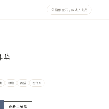
搜索宝石 / 款式 / 成品
耳坠
素
动物
百搭
现代风
查看二维码