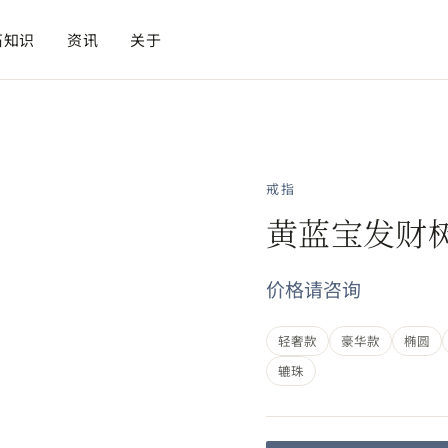
石知识
资讯
关于
戒指
黄蓝宝发财
价格请咨询
轻奢款
豪华款
椭圆
辘珠