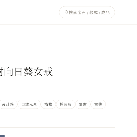
搜索宝石 / 款式 / 成品
树向日葵女戒
设计感
自然元素
植物
椭圆形
复古
古典