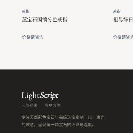
戒指
戒指
蓝宝石围镶分色戒指
祖母绿
价格请咨询
价格请咨
Light
Script
天然彩宝 · 高级定制
专注天然彩色宝石与高级珠宝定制。以一束光
的诚意，呈现每一颗宝石的火彩与温度。