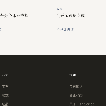
戒指
日芒分色印章戒指
海蓝宝冠冕女戒
询
价格请咨询
商城
探索
宝石
宝石知识
款式
资讯动态
成品
关于 LightScript