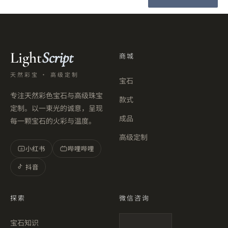
Light
Script
商城
天然彩宝 · 高级定制
宝石
专注天然彩色宝石与高级珠宝
款式
定制。以一束光的诚意，呈现
成品
每一颗宝石的火彩与温度。
高级定制
小红书
哔哩哔哩
小
抖音
探索
微信咨询
宝石知识