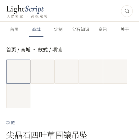
Light
Script
天然彩宝 · 高级定制
首页
商城
定制
宝石知识
资讯
关于
首页
/
商城 ·
款式
/
项链
短视频
项链
尖晶石四叶草围镶吊坠