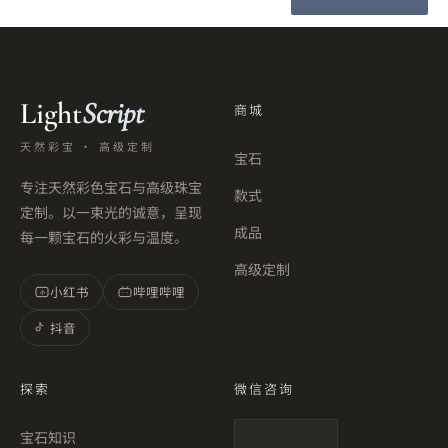
Light
Script
商城
天然彩宝 · 高级定制
宝石
专注天然彩色宝石与高级珠宝
款式
定制。以一束光的诚意，呈现
成品
每一颗宝石的火彩与温度。
高级定制
小红书
哔哩哔哩
小
抖音
探索
微信咨询
宝石知识