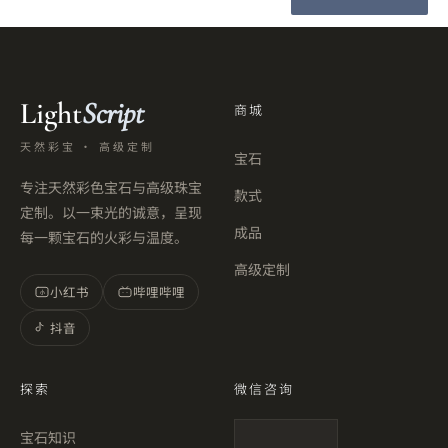
Light
Script
商城
天然彩宝 · 高级定制
宝石
专注天然彩色宝石与高级珠宝
款式
定制。以一束光的诚意，呈现
成品
每一颗宝石的火彩与温度。
高级定制
小红书
哔哩哔哩
小
抖音
探索
微信咨询
宝石知识