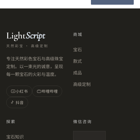
Light
Script
商城
天然彩宝 · 高级定制
宝石
专注天然彩色宝石与高级珠宝
款式
定制。以一束光的诚意，呈现
成品
每一颗宝石的火彩与温度。
高级定制
小红书
哔哩哔哩
小
抖音
探索
微信咨询
宝石知识