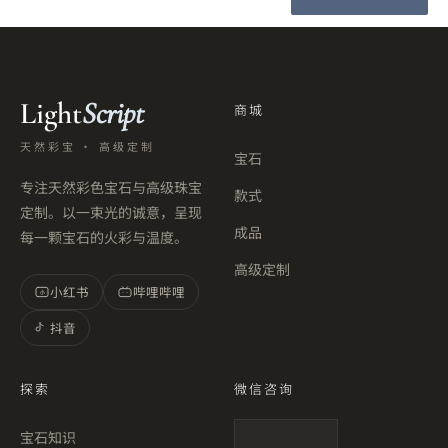
Light
Script
商城
天然彩宝 · 高级定制
宝石
专注天然彩色宝石与高级珠宝
款式
定制。以一束光的诚意，呈现
成品
每一颗宝石的火彩与温度。
高级定制
小红书
哔哩哔哩
小
抖音
探索
微信咨询
宝石知识