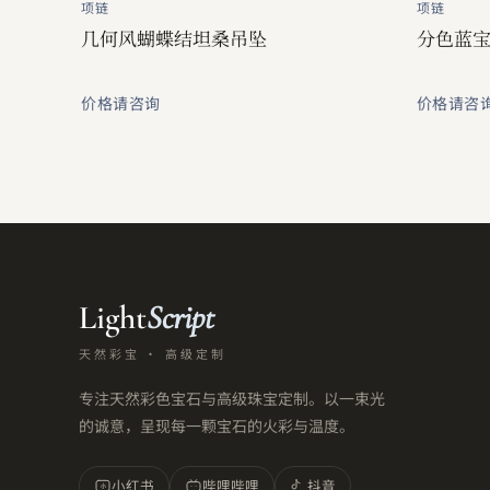
项链
项链
几何风蝴蝶结坦桑吊坠
分色蓝
价格请咨询
价格请咨
Light
Script
天然彩宝 · 高级定制
专注天然彩色宝石与高级珠宝定制。以一束光
的诚意，呈现每一颗宝石的火彩与温度。
小红书
哔哩哔哩
抖音
小