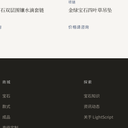
项链
宝石双层围镶水滴套链
金绿宝石四叶草吊坠
询
价格请咨询
商城
探索
宝石
宝石知识
款式
资讯动态
成品
关于 LightScript
高级定制