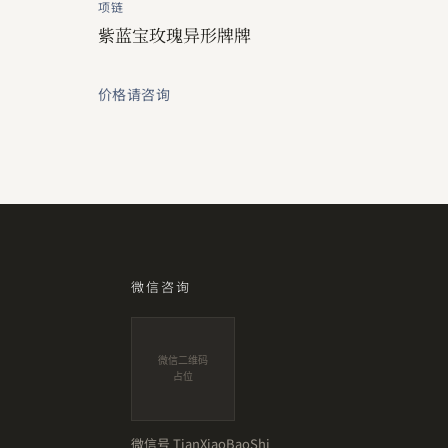
项链
紫蓝宝玫瑰异形牌牌
价格请咨询
微信咨询
微信二维码
占位
微信号
TianXiaoBaoShi