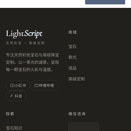
Light
Script
商城
天然彩宝 · 高级定制
宝石
专注天然彩色宝石与高级珠宝
款式
定制。以一束光的诚意，呈现
成品
每一颗宝石的火彩与温度。
高级定制
小红书
哔哩哔哩
小
抖音
探索
微信咨询
宝石知识