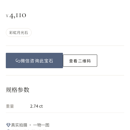
4,110
¥
彩虹月光石
微信咨询此
宝石
查看二维码
规格参数
重量
2.74 ct
真实拍摄 · 一物一图