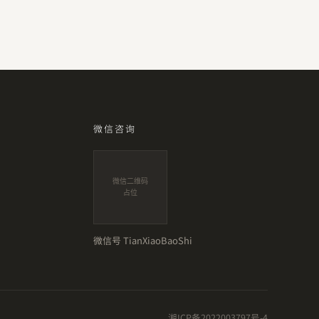
微信咨询
微信二维码
占位
微信号
TianXiaoBaoShi
湘ICP备2022003797号-4