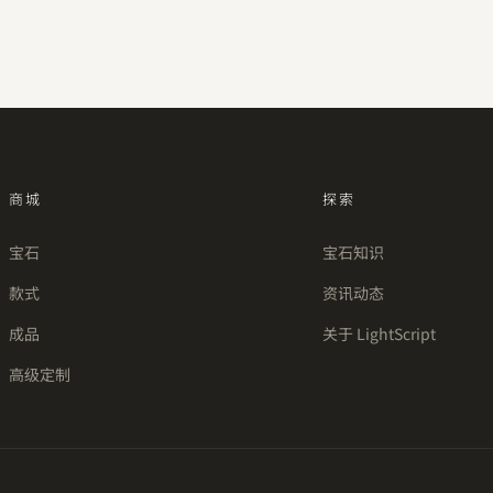
商城
探索
宝石
宝石知识
款式
资讯动态
成品
关于 LightScript
高级定制