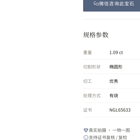
微信咨询此
宝石
规格参数
重量
1.09 ct
切割形状
椭圆形
切工
优秀
处理方式
有烧
证书
NGL65633
真实拍摄 · 一物一图
支持证书复核 / 复检