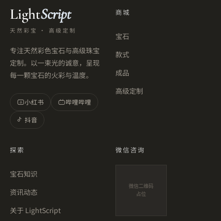
Light
Script
商城
天然彩宝 · 高级定制
宝石
专注天然彩色宝石与高级珠宝
款式
定制。以一束光的诚意，呈现
成品
每一颗宝石的火彩与温度。
高级定制
小红书
哔哩哔哩
小
抖音
探索
微信咨询
宝石知识
微信二维码
资讯动态
占位
关于 LightScript