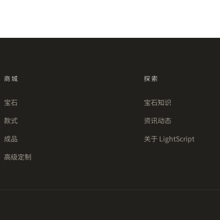
商城
探索
宝石
宝石知识
款式
资讯动态
成品
关于 LightScript
高级定制