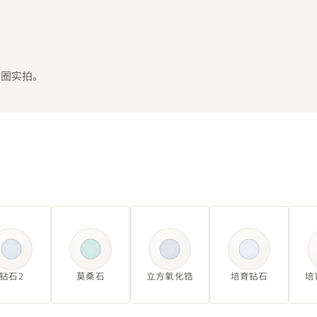
友圈实拍。
钻石2
莫桑石
立方氧化锆
培育钻石
培