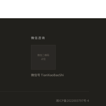
微信咨询
微信二维码
占位
微信号
TianXiaoBaoShi
湘ICP备2022003797号-4