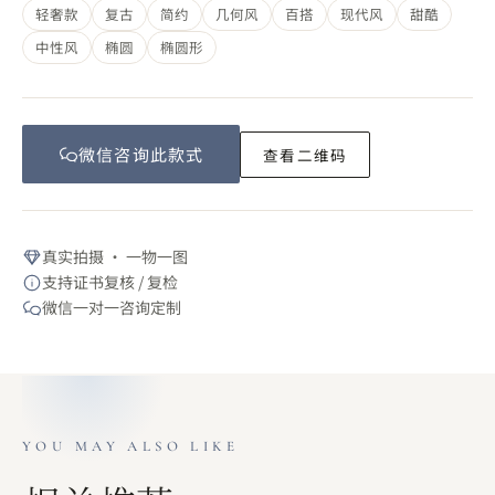
轻奢款
复古
简约
几何风
百搭
现代风
甜酷
中性风
椭圆
椭圆形
微信咨询此
款式
查看二维码
真实拍摄 · 一物一图
支持证书复核 / 复检
微信一对一咨询定制
YOU MAY ALSO LIKE